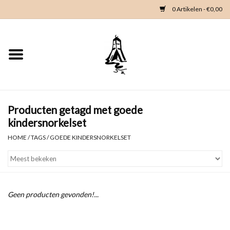
0 Artikelen - €0,00
Home
Woondeco
Kleding
Producten getagd met goede
kindersnorkelset
Zeeland en Zeeuwse knop
HOME
/
TAGS
/
GOEDE KINDERSNORKELSET
Waterkaart
Duikgidsen
Geen producten gevonden!...
Contact