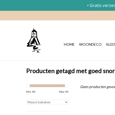
• Gratis verzend
HOME
WOONDECO
KLED
Producten getagd met goed sno
Geen producten gevon
Min: €
0
Max: €
5