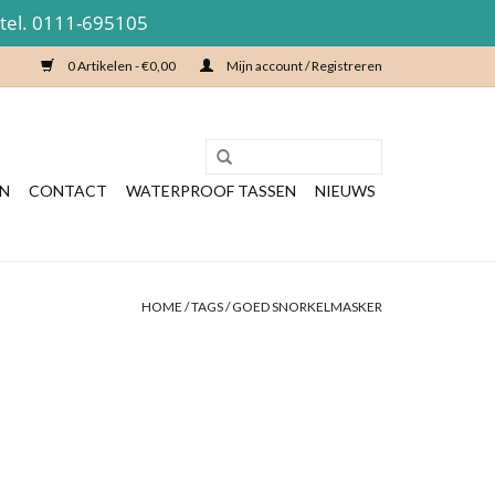
 tel. 0111-695105
0 Artikelen - €0,00
Mijn account / Registreren
EN
CONTACT
WATERPROOF TASSEN
NIEUWS
HOME
/
TAGS
/
GOED SNORKELMASKER