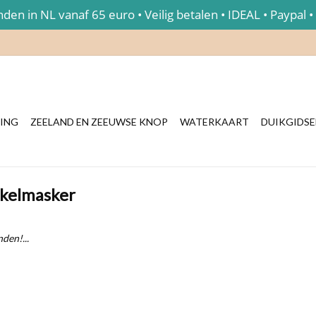
en in NL vanaf 65 euro • Veilig betalen • IDEAL • Paypal •
ING
ZEELAND EN ZEEUWSE KNOP
WATERKAART
DUIKGIDS
rkelmasker
den!...