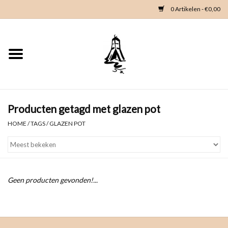
0 Artikelen - €0,00
Home
Woondeco
Kleding
Producten getagd met glazen pot
HOME
/
TAGS
/
GLAZEN POT
Zeeland en Zeeuwse knop
Waterkaart
Geen producten gevonden!...
Duikgidsen
Contact