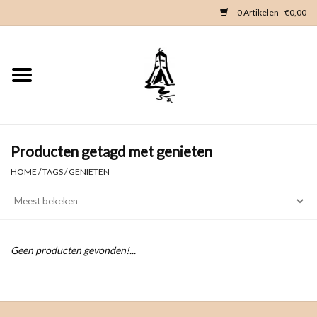
0 Artikelen - €0,00
Home
Woondeco
Kleding
Producten getagd met genieten
HOME
/
TAGS
/
GENIETEN
Zeeland en Zeeuwse knop
Waterkaart
Geen producten gevonden!...
Duikgidsen
Contact