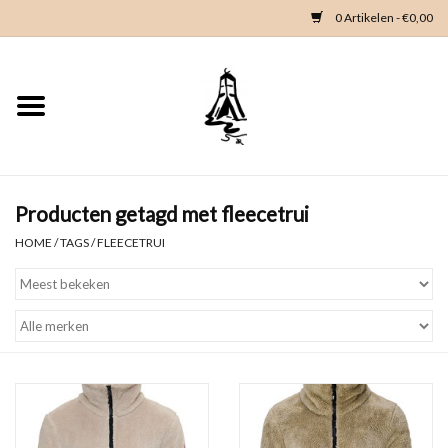
0 Artikelen - €0,00
Home
Woondeco
Kleding
Producten getagd met fleecetrui
HOME
/
TAGS
/
FLEECETRUI
Zeeland en Zeeuwse knop
Waterkaart
Duikgidsen
Contact