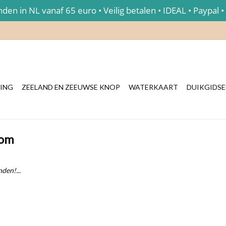
en in NL vanaf 65 euro • Veilig betalen • IDEAL • Paypal •
ING
ZEELAND EN ZEEUWSE KNOP
WATERKAART
DUIKGIDS
oom
den!...