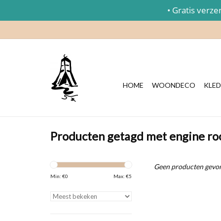
• Gratis verzend
HOME
WOONDECO
KLED
Producten getagd met engine r
Geen producten gevon
Min: €
0
Max: €
5