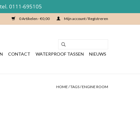
 tel. 0111-695105
0 Artikelen - €0,00
Mijn account / Registreren
EN
CONTACT
WATERPROOF TASSEN
NIEUWS
HOME
/
TAGS
/
ENGINE ROOM