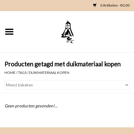
0 Artikelen - €0,00
Home
Woondeco
Kleding
Producten getagd met duikmateriaal kopen
HOME
/
TAGS
/
DUIKMATERIAAL KOPEN
Zeeland en Zeeuwse knop
Waterkaart
Geen producten gevonden!...
Duikgidsen
Contact