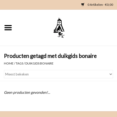
0 Artikelen - €0,00
Home
Woondeco
Kleding
Producten getagd met duikgids bonaire
HOME
/
TAGS
/
DUIKGIDS BONAIRE
Zeeland en Zeeuwse knop
Waterkaart
Geen producten gevonden!...
Duikgidsen
Contact