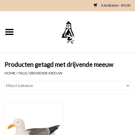
0 Artikelen - €0,00
Home
Woondeco
Kleding
Producten getagd met drijvende meeuw
HOME
/
TAGS
/
DRIJVENDE MEEUW
Zeeland en Zeeuwse knop
Waterkaart
Duikgidsen
Contact