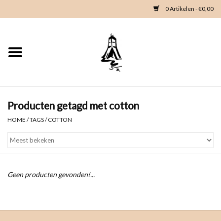
0 Artikelen - €0,00
Home
Woondeco
Kleding
Producten getagd met cotton
HOME
/
TAGS
/
COTTON
Zeeland en Zeeuwse knop
Waterkaart
Geen producten gevonden!...
Duikgidsen
Contact