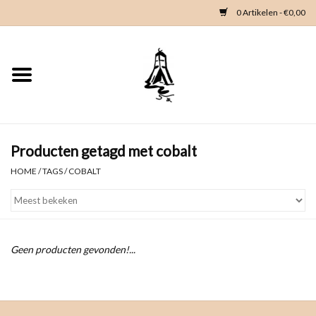
0 Artikelen - €0,00
Home
Woondeco
Kleding
Producten getagd met cobalt
HOME
/
TAGS
/
COBALT
Zeeland en Zeeuwse knop
Waterkaart
Geen producten gevonden!...
Duikgidsen
Contact