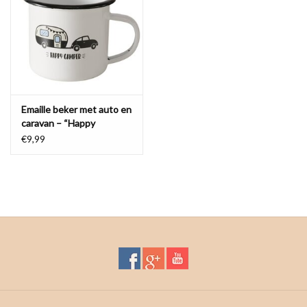
Waterproof tassen
Nieuws
Emaille beker met auto en
caravan – “Happy
Camper”
€9,99