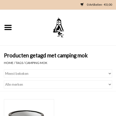
0 Artikelen - €0,00
Home
Woondeco
Kleding
Producten getagd met camping mok
HOME
/
TAGS
/
CAMPING MOK
Zeeland en Zeeuwse knop
Waterkaart
Duikgidsen
Contact