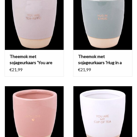
Waterproof tassen
Nieuws
Theemok met
Theemok met
sojageurkaars 'You are
sojageurkaars 'Hug in a
tea-riffic'
mug'
€21,99
€21,99