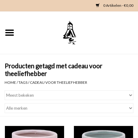
0 Artikelen - €0,00
Home
Woondeco
Kleding
Producten getagd met cadeau voor
theeliefhebber
Zeeland en Zeeuwse knop
HOME
/
TAGS
/
CADEAU VOOR THEELIEFHEBBER
Waterkaart
Duikgidsen
Contact