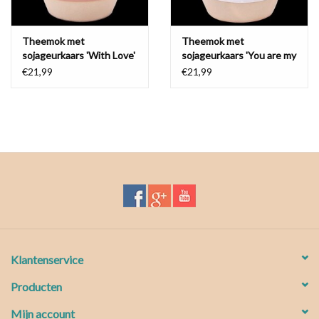
Theemok met
Theemok met
sojageurkaars 'With Love'
sojageurkaars 'You are my
cup of tea'
€21,99
€21,99
Klantenservice
Producten
Mijn account