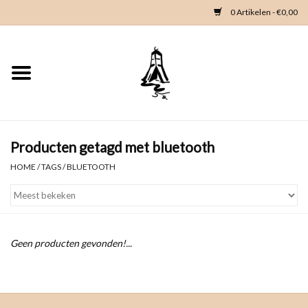
0 Artikelen - €0,00
Home
Woondeco
Kleding
Producten getagd met bluetooth
HOME
/
TAGS
/
BLUETOOTH
Zeeland en Zeeuwse knop
Waterkaart
Geen producten gevonden!...
Duikgidsen
Contact