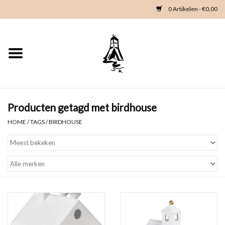
0 Artikelen - €0,00
Home
Woondeco
Kleding
Producten getagd met birdhouse
HOME
/
TAGS
/
BIRDHOUSE
Zeeland en Zeeuwse knop
Waterkaart
Duikgidsen
Contact