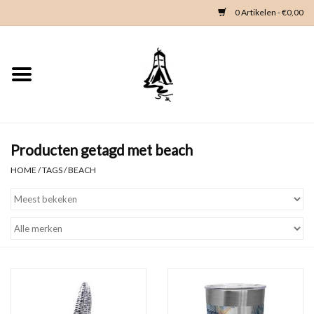
0 Artikelen - €0,00
Home
Woondeco
Kleding
Producten getagd met beach
HOME
/
TAGS
/
BEACH
Zeeland en Zeeuwse knop
Waterkaart
Duikgidsen
Contact