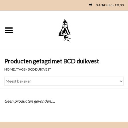
0 Artikelen - €0,00
Home
Woondeco
Kleding
Producten getagd met BCD duikvest
HOME
/
TAGS
/
BCD DUIKVEST
Zeeland en Zeeuwse knop
Waterkaart
Geen producten gevonden!...
Duikgidsen
Contact