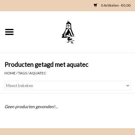
0 Artikelen - €0,00
Home
Woondeco
Kleding
Producten getagd met aquatec
HOME
/
TAGS
/
AQUATEC
Zeeland en Zeeuwse knop
Waterkaart
Geen producten gevonden!...
Duikgidsen
Contact