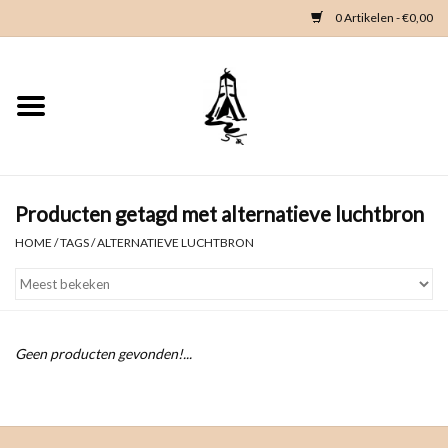
0 Artikelen - €0,00
Home
Woondeco
Kleding
Producten getagd met alternatieve luchtbron
HOME
/
TAGS
/
ALTERNATIEVE LUCHTBRON
Zeeland en Zeeuwse knop
Waterkaart
Geen producten gevonden!...
Duikgidsen
Contact