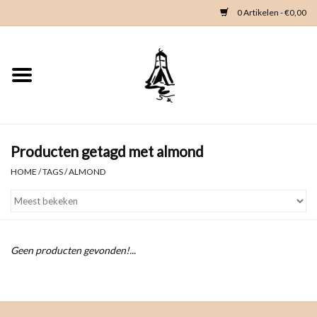
0 Artikelen - €0,00
Home
Woondeco
Kleding
Producten getagd met almond
HOME
/
TAGS
/
ALMOND
Zeeland en Zeeuwse knop
Waterkaart
Geen producten gevonden!...
Duikgidsen
Contact