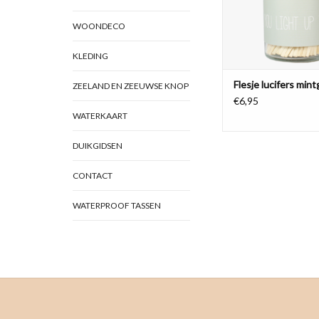
WOONDECO
KLEDING
Flesje lucifers min
ZEELAND EN ZEEUWSE KNOP
€6,95
WATERKAART
DUIKGIDSEN
CONTACT
WATERPROOF TASSEN