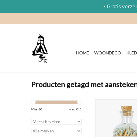
• Gratis verzend
HOME
WOONDECO
KLED
Producten getagd met aansteke
Dit glazen flesje met 
bevat 80 groene lucif
Min: €
0
Max: €
10
flesje staat de tekst '
The World'
TOEVOEGEN AAN WI