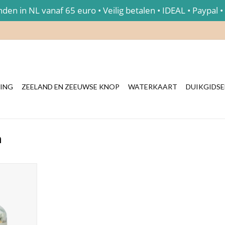
en in NL vanaf 65 euro • Veilig betalen • IDEAL • Paypal •
ING
ZEELAND EN ZEEUWSE KNOP
WATERKAART
DUIKGIDS
n
dop van kruk
ers. Op het
You Light Up
.
NKELWAGEN