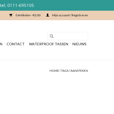
 tel. 0111-695105
0 Artikelen - €0,00
Mijn account / Registreren
EN
CONTACT
WATERPROOF TASSEN
NIEUWS
HOME
/
TAGS
/
AANSTEKEN