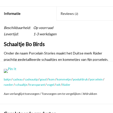
Informatie
Reviews
(2)
Beschikbaarheid:
Op voorraad
Levertijd:
1-3 werkdagen
Schaaltje Bo Birds
Onder de naam Porcelain Stories maakt het Duitse merk Räder
prachtig gedetailleerde schaaltjes en kommetjes van fijn porselein.
En zoals de naam al aangeeft, bevatten deze porseleinen schaaltjes
een verhaal. Op het randje van de Bo Birds zitten drie schattige
vogeltjes, waarvan de pootafdrukjes in goud op de binnenkant van
bakje
/
cadeau
/
cadeautip
/
goud
/
kom
/
kommetje
/
pootafdruk
/
porselein
/
het kommetje staan.
raeder
/
schaaltje
/
transparant
/
vogel
/
wit
/
Räder
Een mooi schaaltje voor het bewaren van je sieraden, maar ook fijn
Aan verlanglijst toevoegen
/
Toevoegen om te vergelijken
/
Afdrukken
voor het serveren van kleine lekkernijen. De binnenkant van het
schaaltje is geglazuurd, de buitenkant en de vogeltjes zijn mooi
mat.