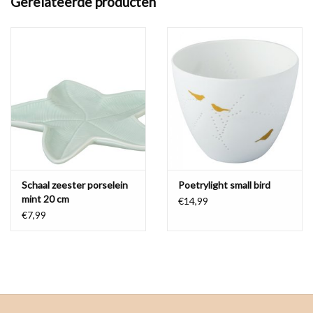
Gerelateerde producten
Afmeting: Ø 9 cm en 5 cm hoog
Materiaal: geglazuurd porselein met goud accenten
Mooi verpakt in een doosje
Eventueel met de hand afwassen
Schaal zeester porselein
Poetrylight small bird
mint 20 cm
€14,99
€7,99