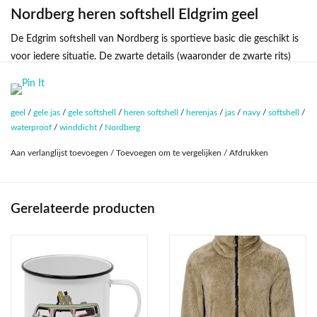
Nordberg heren softshell Eldgrim geel
De Edgrim softshell van Nordberg is sportieve basic die geschikt is
voor iedere situatie. De zwarte details (waaronder de zwarte rits)
geven deze deze softshell in een warme kleur geel een stoer uiterlijk.
Zoals alle softshells van Nordberg is de Eldgrim van hoge drielaags
geel
/
gele jas
/
gele softshell
/
heren softshell
/
herenjas
/
jas
/
navy
/
softshell
/
kwaliteit met een mooie afwerking. De jas is winddicht en
waterproof
/
winddicht
/
Nordberg
waterafstotend. Het stretchmateriaal draagt er prettig en heeft een
hoog ademend vermogen. De zachte gebrushte voering aan de
Aan verlanglijst toevoegen
/
Toevoegen om te vergelijken
/
Afdrukken
binnenkant zorgen ervoor dat de jas prettig draagt.
De capuchon is afneembaar en de zakken zijn afsluitbaar met een
rit.
Gerelateerde producten
Deze eigenschappen maken de Eldrim softshell jas uitstekend
geschikt voor buitenactiviteiten zoals wandelen en fietsen.