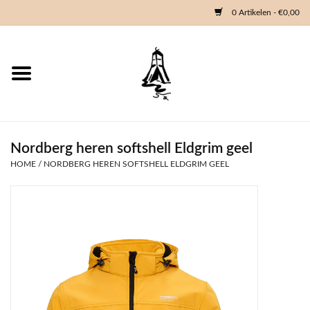
0 Artikelen - €0,00
Home
Woondeco
Kleding
Nordberg heren softshell Eldgrim geel
HOME
/
NORDBERG HEREN SOFTSHELL ELDGRIM GEEL
Zeeland en Zeeuwse knop
Waterkaart
Duikgidsen
Contact