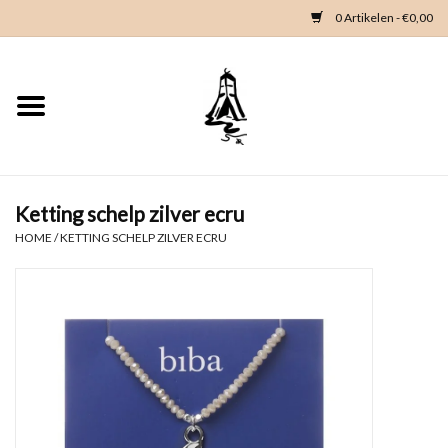
0 Artikelen - €0,00
Home
Woondeco
Kleding
Ketting schelp zilver ecru
HOME
/
KETTING SCHELP ZILVER ECRU
Zeeland en Zeeuwse knop
Waterkaart
Duikgidsen
Contact