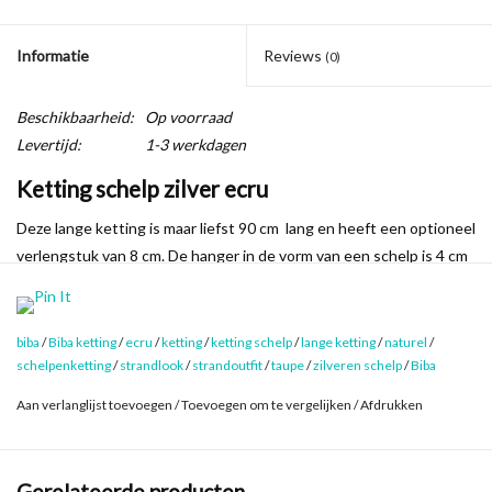
Informatie
Reviews
(0)
Beschikbaarheid:
Op voorraad
Levertijd:
1-3 werkdagen
Ketting schelp zilver ecru
Deze lange ketting is maar liefst 90 cm lang en heeft een optioneel
verlengstuk van 8 cm. De hanger in de vorm van een schelp is 4 cm
groot.
Mooie ketting met glanzend verzilverde schelphanger. Leuk bij een
biba
/
Biba ketting
/
ecru
/
ketting
/
ketting schelp
/
lange ketting
/
naturel
/
strandlook in naturel of als subtiele uiting van je liefde voor strand
schelpenketting
/
strandlook
/
strandoutfit
/
taupe
/
zilveren schelp
/
Biba
en zee...
Aan verlanglijst toevoegen
/
Toevoegen om te vergelijken
/
Afdrukken
Lengte: 90+8cm verlengstuk
Lengte hanger: 40mm
Gerelateerde producten
art.nr.60231mix2