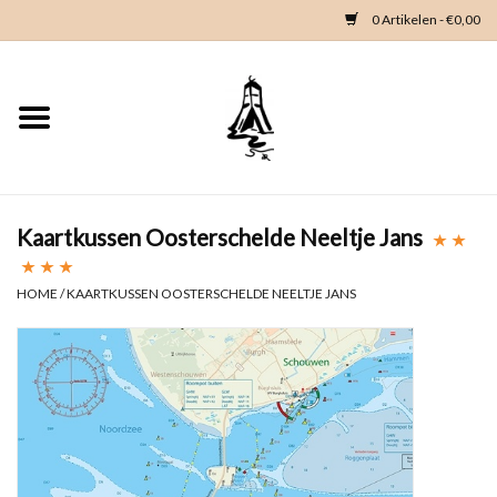
0 Artikelen - €0,00
Home
Woondeco
Kleding
Kaartkussen Oosterschelde Neeltje Jans
Zeeland en Zeeuwse knop
HOME
/
KAARTKUSSEN OOSTERSCHELDE NEELTJE JANS
Waterkaart
Duikgidsen
Contact