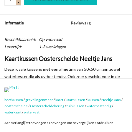
-
Informatie
Reviews
(1)
Beschikbaarheid:
Op voorraad
Levertijd:
1-3 werkdagen
Kaartkussen Oosterschelde Neeltje Jans
Deze royale kussens met een afmeting van 50x50 cm zijn zowel
waterbestendig als uv-bestendig. Ook zeer geschikt voor in de
tuin of aan boord dus!
Met de afbeelding van een waterkaart geven deze kussens
bootkussen
/
grevelingenmeer
/
kaart
/
kaartkussen
/
kussen
/
Neeltje Jans
/
meteen een bijzondere sfeer. Kies je favoriete (vaar)gebied op de
oosterschelde
/
Oosterscheldekering
/
tuinkussen
/
waterbestendig
/
Oosterschelde of het Grevelingenmeer! De voorkant van het
waterkaart
/
watervast
kussen laat de waterkaart zien, de achterzijde is effen antraciet.
Aan verlanglijst toevoegen
/
Toevoegen om te vergelijken
/
Afdrukken
Het kussen is gevuld met 100% hoenderveren van hoge kwaliteit.