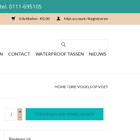
 tel. 0111-695105
0 Artikelen - €0,00
Mijn account / Registreren
EN
CONTACT
WATERPROOF TASSEN
NIEUWS
HOME
/
DRIE VOGELS OP VOET
+
TOEVOEGEN AAN WINKELWAGEN
-
Reviews
(0)