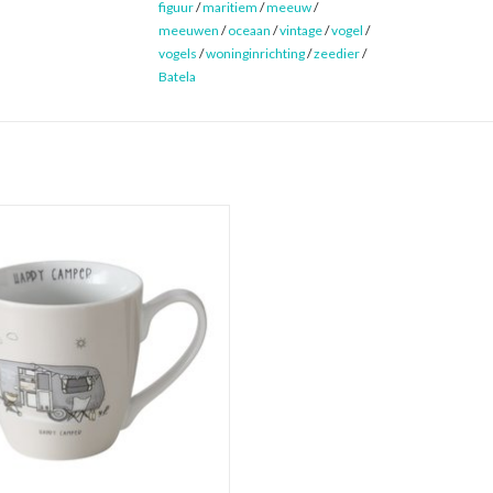
figuur
/
maritiem
/
meeuw
/
meeuwen
/
oceaan
/
vintage
/
vogel
/
vogels
/
woninginrichting
/
zeedier
/
Batela
eker met opdruk van caravan en tekst
 camper'. Vaatwasser en magnetron
bestendig, inhoud van 480 ml.
EVOEGEN AAN WINKELWAGEN