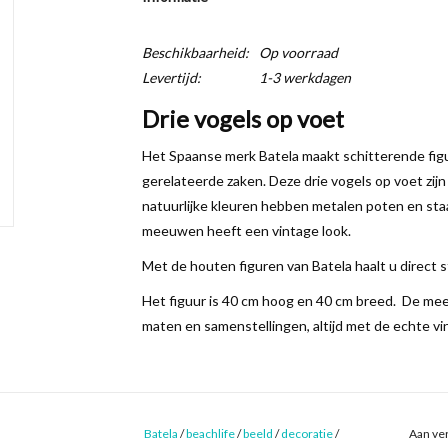
Beschikbaarheid:
Op voorraad
Levertijd:
1-3 werkdagen
Drie vogels op voet
Het Spaanse merk Batela maakt schitterende figu
gerelateerde zaken. Deze drie vogels op voet zi
natuurlijke kleuren hebben metalen poten en staa
meeuwen heeft een vintage look.
Met de houten figuren van Batela haalt u direct sfe
Het figuur is 40 cm hoog en 40 cm breed. De meeu
maten en samenstellingen, altijd met de echte vi
Batela
/
beachlife
/
beeld
/
decoratie
/
Aan ver