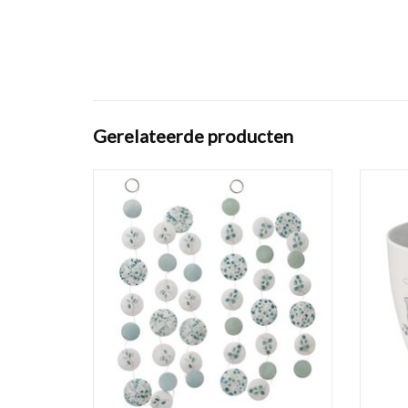
Gerelateerde producten
Deze slinger is maar liefst 180 cm en
gemaakt van schelpen.
Grote b
'Happy
TOEVOEGEN AAN WINKELWAGEN
TO