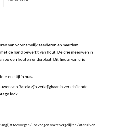
ren van voornamelijk zeedieren en maritiem
jn met de hand bewerkt van hout. De drie meeuwen in
n op een houten onderplaat. Dit figuur van drie
er en stijl in huis.
wen van Batela zijn verkrijgbaar in verschillende
ntage look.
langlijst toevoegen
/
Toevoegen om te vergelijken
/
Afdrukken