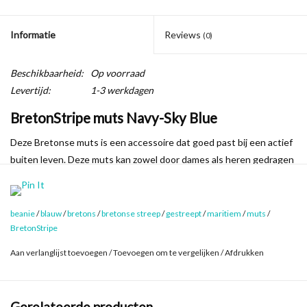
Informatie
Reviews
(0)
Beschikbaarheid:
Op voorraad
Levertijd:
1-3 werkdagen
BretonStripe muts Navy-Sky Blue
Deze Bretonse muts is een accessoire dat goed past bij een actief
buiten leven. Deze muts kan zowel door dames als heren gedragen
worden. Of het nu op en om het water is, of op de fiets naar het
werk: de Bretonse muts is heerlijk warm en licht. De Bretonse
muts is gemaakt van 100% katoen (Heavy Jersey) en net als alle
beanie
/
blauw
/
bretons
/
bretonse streep
/
gestreept
/
maritiem
/
muts
/
producten van BretonStripe op een eerlijke manier geproduceerd.
BretonStripe
De Bretonse muts is in verschillende kleurcombinaties verkrijgbaar.
Aan verlanglijst toevoegen
/
Toevoegen om te vergelijken
/
Afdrukken
De muts van BretonStripe is (platliggend) 25 cm breed en 20 cm
hoog.
Gerelateerde producten