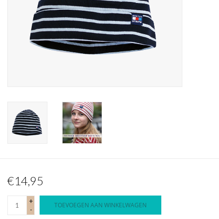
Waterproof tassen
Nieuws
€14,95
+
TOEVOEGEN AAN WINKELWAGEN
-