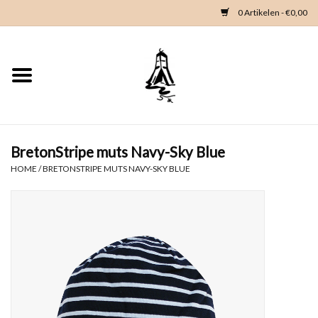
0 Artikelen - €0,00
Home
Woondeco
Kleding
BretonStripe muts Navy-Sky Blue
HOME
/
BRETONSTRIPE MUTS NAVY-SKY BLUE
Zeeland en Zeeuwse knop
Waterkaart
Duikgidsen
Contact