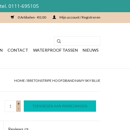
 tel. 0111-695105
0 Artikelen - €0,00
Mijn account / Registreren
EN
CONTACT
WATERPROOF TASSEN
NIEUWS
HOME
/
BRETONSTRIPE HOOFDBAND NAVY-SKY BLUE
+
TOEVOEGEN AAN WINKELWAGEN
-
Reviews
(0)