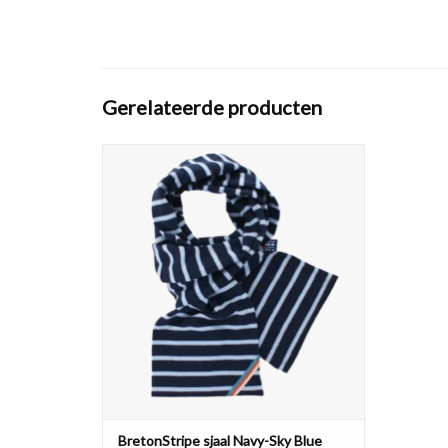
Gerelateerde producten
De echte Bretonse sjaal, in heel veel
kleurcombinaties. Van 100% zachte katoen,
eerlijk geproduceerd. De klassieke
maritieme streep in diverse kleuren. Kies je
favoriet!
TOEVOEGEN AAN WINKELWAGEN
BretonStripe sjaal Navy-Sky Blue