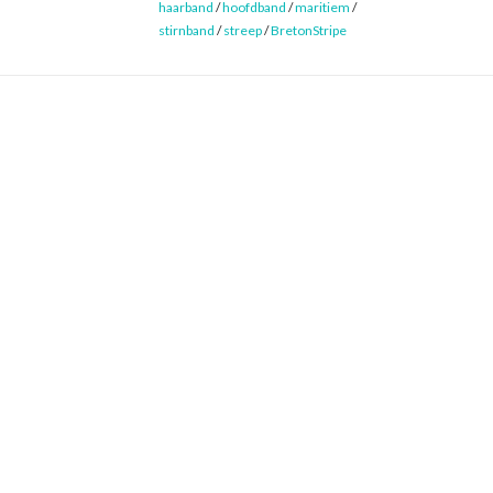
haarband
/
hoofdband
/
maritiem
/
stirnband
/
streep
/
BretonStripe